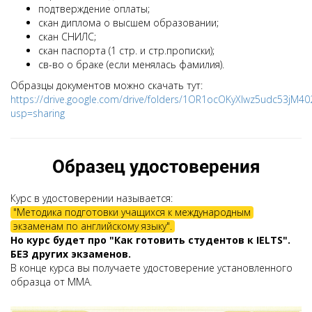
подтверждение оплаты;
скан диплома о высшем образовании;
скан СНИЛС;
скан паспорта (1 стр. и стр.прописки);
св-во о браке (если менялась фамилия).
Образцы документов можно скачать тут:
https://drive.google.com/drive/folders/1OR1ocOKyXIwz5udc53jM
usp=sharing
Образец удостоверения
Курс в удостоверении называется:
"Методика подготовки учащихся к международным
экзаменам по английскому языку".
Но курс будет про "Как готовить студентов к IELTS".
БЕЗ других экзаменов.
В конце курса вы получаете удостоверение установленного
образца от ММА.